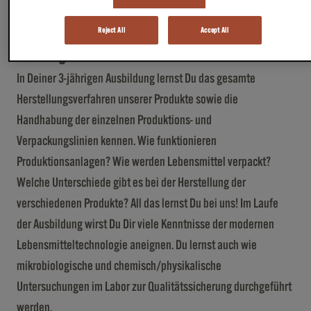
Bewerber*innen für die Ausbildung zur Fachkraft für
Reject All
Accept All
Lebensmitteltechnik:
Deine Aufgaben:
In Deiner 3-jährigen Ausbildung lernst Du das gesamte
Herstellungsverfahren unserer Produkte sowie die
Handhabung der einzelnen Produktions- und
Verpackungslinien kennen. Wie funktionieren
Produktionsanlagen? Wie werden Lebensmittel verpackt?
Welche Unterschiede gibt es bei der Herstellung der
verschiedenen Produkte? All das lernst Du bei uns! Im Laufe
der Ausbildung wirst Du Dir viele Kenntnisse der modernen
Lebensmitteltechnologie aneignen. Du lernst auch wie
mikrobiologische und chemisch/physikalische
Untersuchungen im Labor zur Qualitätssicherung durchgeführt
werden.