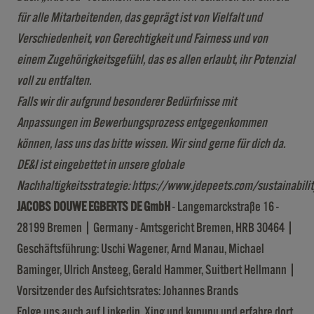
für alle Mitarbeitenden, das geprägt ist von Vielfalt und
Verschiedenheit, von Gerechtigkeit und Fairness und von
einem Zugehörigkeitsgefühl, das es allen erlaubt, ihr Potenzial
voll zu entfalten.
Falls wir dir aufgrund besonderer Bedürfnisse mit
Anpassungen im Bewerbungsprozess entgegenkommen
können, lass uns das bitte wissen. Wir sind gerne für dich da.
DE&I ist eingebettet in unsere globale
Nachhaltigkeitsstrategie:
https://www.jdepeets.com/sustainabilit
JACOBS DOUWE EGBERTS DE GmbH
- Langemarckstraße 16 -
28199 Bremen | Germany - Amtsgericht Bremen, HRB 30464 |
Geschäftsführung: Uschi Wagener, Arnd Manau, Michael
Baminger, Ulrich Ansteeg, Gerald Hammer, Suitbert Hellmann |
Vorsitzender des Aufsichtsrates: Johannes Brands
Folge uns auch auf
Linkedin
,
Xing
und
kununu
und erfahre dort