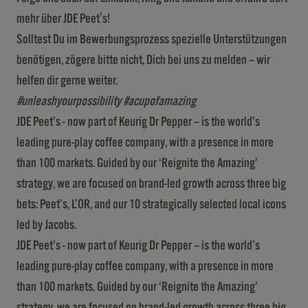
mehr über JDE Peet's!
Solltest Du im Bewerbungsprozess spezielle Unterstützungen
benötigen, zögere bitte nicht, Dich bei uns zu melden – wir
helfen dir gerne weiter.
#unleashyourpossibility #acupofamazing
JDE Peet’s - now part of Keurig Dr Pepper – is the world’s
leading pure-play coffee company, with a presence in more
than 100 markets. Guided by our ‘Reignite the Amazing’
strategy, we are focused on brand-led growth across three big
bets: Peet’s, L’OR, and our 10 strategically selected local icons
led by Jacobs.
JDE Peet’s - now part of Keurig Dr Pepper – is the world’s
leading pure-play coffee company, with a presence in more
than 100 markets. Guided by our ‘Reignite the Amazing’
strategy, we are focused on brand-led growth across three big