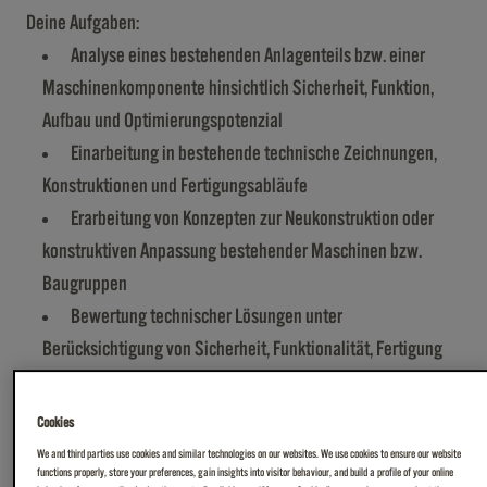
Deine Aufgaben:
Analyse eines bestehenden Anlagenteils bzw. einer
Maschinenkomponente hinsichtlich Sicherheit, Funktion,
Aufbau und Optimierungspotenzial
Einarbeitung in bestehende technische Zeichnungen,
Konstruktionen und Fertigungsabläufe
Erarbeitung von Konzepten zur Neukonstruktion oder
konstruktiven Anpassung bestehender Maschinen bzw.
Baugruppen
Bewertung technischer Lösungen unter
Berücksichtigung von Sicherheit, Funktionalität, Fertigung
und Wirtschaftlichkeit
Abstimmung mit dem Engineering, der Produktion und
Cookies
gegebenenfalls anderen Standorten
We and third parties use cookies and similar technologies on our websites. We use cookies to ensure our website
functions properly, store your preferences, gain insights into visitor behaviour, and build a profile of your online