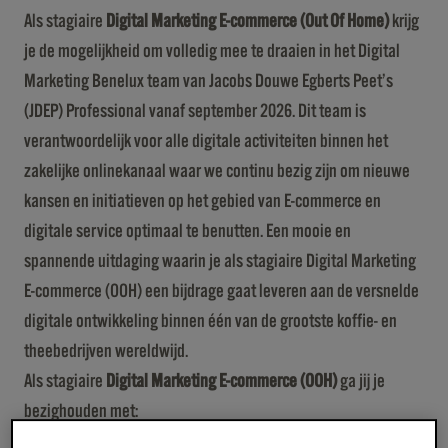
Als stagiaire
Digital Marketing E-commerce (Out Of Home)
krijg
je de mogelijkheid om volledig mee te draaien in het Digital
Marketing Benelux team van Jacobs Douwe Egberts Peet’s
(JDEP) Professional vanaf september 2026. Dit team is
verantwoordelijk voor alle digitale activiteiten binnen het
zakelijke onlinekanaal waar we continu bezig zijn om nieuwe
kansen en initiatieven op het gebied van E-commerce en
digitale service optimaal te benutten. Een mooie en
spannende uitdaging waarin je als stagiaire Digital Marketing
E-commerce (OOH) een bijdrage gaat leveren aan de versnelde
digitale ontwikkeling binnen één van de grootste koffie- en
theebedrijven wereldwijd.
Als stagiaire
Digital Marketing E-commerce (OOH)
ga jij je
bezighouden met:
Het bouwen, aanpassen en optimaliseren van