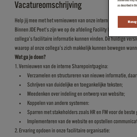
authorities may ha
Vacatureomschrijving
as described in th
Help jij mee met het vernieuwen van onze interne Sharepointpa
Manage
Binnen JDE Peet’s zijn we op de afdeling Facility Management 
collega’s facilitaire informatie kunnen vinden. De huidige versi
waarop al onze collega’s zich makkelijk kunnen bewegen wanne
Wat ga je doen?
1. Vernieuwen van de interne Sharepointpagina:
Verzamelen en structureren van nieuwe informatie, daar
Schrijven van duidelijke en toegankelijke teksten;
Meedenken over indeling en ontwerp van website;
Koppelen van andere systemen:
Sparren met stakeholders zoals HR en FM voor de beste 
Implementeren van de website en opstellen communica
2. Ervaring opdoen in onze facilitaire organisatie: