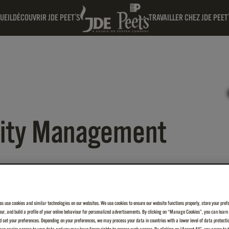
UEIL
DÉCOUVRIR JDE PEET'S
TRAVAILLER CHEZ JDE PEET
lity Management
es use cookies and similar technologies on our websites. We use cookies to ensure our website functions properly, store your pref
iour, and build a profile of your online behaviour for personalized advertisements. By clicking on “Manage Cookies”, you can lear
 set your preferences. Depending on your preferences, we may process your data in countries with a lower level of data protecti