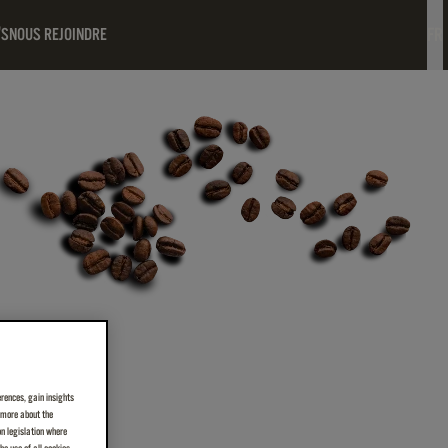
FR
'S
NOUS REJOINDRE
erences, gain insights
n more about the
on legislation where