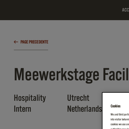
ACC
PAGE PRECEDENTE
Meewerkstage Faci
Hospitality
Utrecht
Cookies
Intern
Netherlands
We and third parti
into visitor behav
cookies we use and