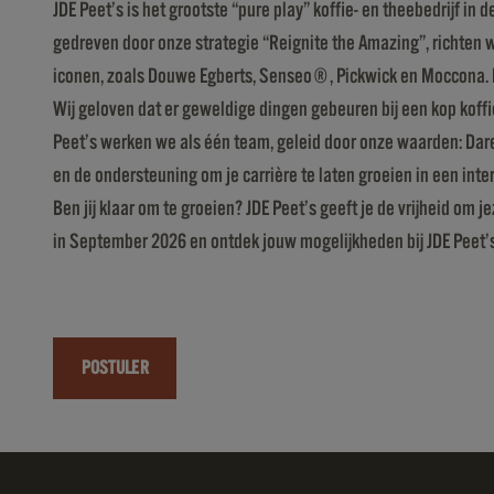
JDE Peet’s is het grootste “pure play” koffie- en theebedrijf 
gedreven door onze strategie “Reignite the Amazing”, richten wi
iconen, zoals Douwe Egberts, Senseo®, Pickwick en Moccona. I
Wij geloven dat er geweldige dingen gebeuren bij een kop koff
Peet’s werken we als één team, geleid door onze waarden: Dare
en de ondersteuning om je carrière te laten groeien in een int
Ben jij klaar om te groeien? JDE Peet’s geeft je de vrijheid om
in September 2026 en ontdek jouw mogelijkheden bij JDE Peet’
POSTULER