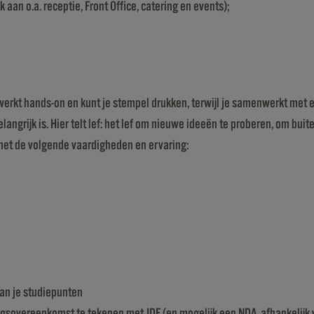
aan o.a. receptie, Front Office, catering en events);
 Je werkt hands-on en kunt je stempel drukken, terwijl je samenwerkt me
belangrijk is. Hier telt lef: het lef om nieuwe ideeën te proberen, om 
 met de volgende vaardigheden en ervaring:
aan je studiepunten
gsovereenkomst te tekenen met JDE (en mogelijk een NDA, afhankelijk 