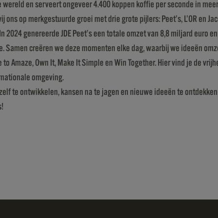
in de wereld en serveert ongeveer 4.400 koppen koffie per seconde in m
j ons op merkgestuurde groei met drie grote pijlers: Peet’s, L’OR en Ja
n 2024 genereerde JDE Peet’s een totale omzet van 8,8 miljard euro e
ie. Samen creëren we deze momenten elke dag, waarbij we ideeën omzet
 to Amaze, Own It, Make It Simple en Win Together. Hier vind je de vri
ernationale omgeving.
 jezelf te ontwikkelen, kansen na te jagen en nieuwe ideeën te ontdekke
s!