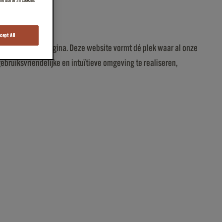
e use of all cookies
cept All
erne Sharepointpagina. Deze website vormt dé plek waar al onze
gebruiksvriendelijke en intuïtieve omgeving te realiseren,