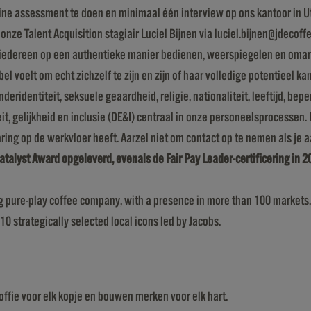
line assessment te doen en minimaal één interview op ons kantoor in 
nze Talent Acquisition stagiair Luciel Bijnen via luciel.bijnen@jdecoffe
e iedereen op een authentieke manier bedienen, weerspiegelen en omar
bel voelt om echt zichzelf te zijn en zijn of haar volledige potentieel 
genderidentiteit, seksuele geaardheid, religie, nationaliteit, leeftijd, 
, gelijkheid en inclusie (DE&I) centraal in onze personeelsprocessen. D
ring op de werkvloer heeft. Aarzel niet om contact op te nemen als je
talyst Award opgeleverd, evenals de Fair Pay Leader-certificering in 
ing pure-play coffee company, with a presence in more than 100 markets
10 strategically selected local icons led by Jacobs.
koffie voor elk kopje en bouwen merken voor elk hart.