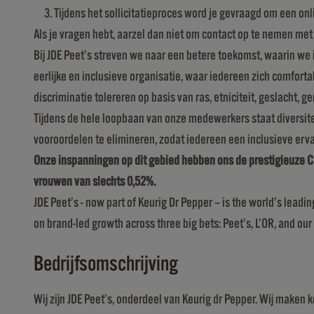
Tijdens het sollicitatieproces word je gevraagd om een on
Als je vragen hebt, aarzel dan niet om contact op te nemen met o
Bij JDE Peet’s streven we naar een betere toekomst, waarin w
eerlijke en inclusieve organisatie, waar iedereen zich comforta
discriminatie tolereren op basis van ras, etniciteit, geslacht, 
Tijdens de hele loopbaan van onze medewerkers staat diversiteit
vooroordelen te elimineren, zodat iedereen een inclusieve erva
Onze inspanningen op dit gebied hebben ons de prestigieuze Ca
vrouwen van slechts 0,52%.
JDE Peet’s - now part of Keurig Dr Pepper – is the world’s lead
on brand-led growth across three big bets: Peet’s, L’OR, and our 
Bedrijfsomschrijving
Wij zijn JDE Peet’s, onderdeel van Keurig dr Pepper. Wij maken 