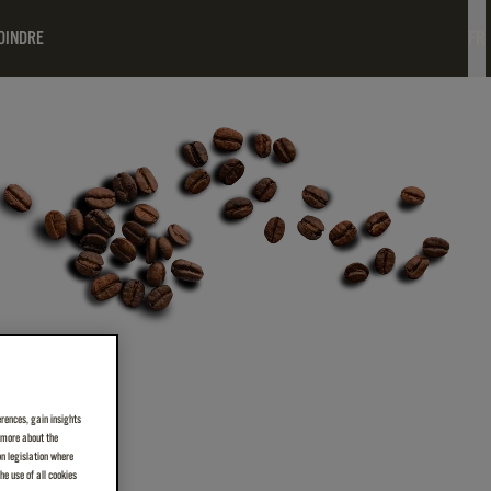
FR
OINDRE
erences, gain insights
n more about the
on legislation where
e use of all cookies