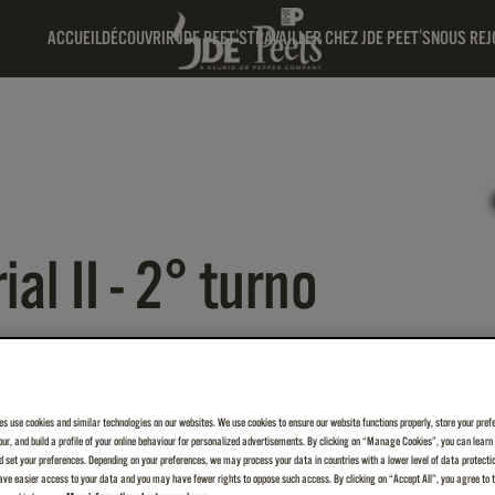
ACCUEIL
DÉCOUVRIR JDE PEET'S
TRAVAILLER CHEZ JDE PEET'S
NOUS REJ
al II - 2° turno
es use cookies and similar technologies on our websites. We use cookies to ensure our website functions properly, store your pref
iour, and build a profile of your online behaviour for personalized advertisements. By clicking on “Manage Cookies”, you can lear
 set your preferences. Depending on your preferences, we may process your data in countries with a lower level of data protecti
ve easier access to your data and you may have fewer rights to oppose such access. By clicking on “Accept All”, you agree to th