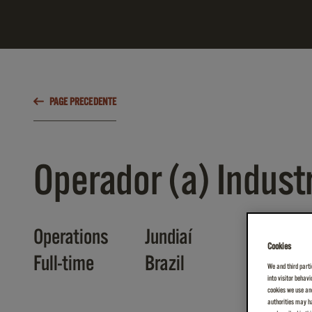
PAGE PRECEDENTE
Operador (a) Industri
Operations
Jundiaí
Cookies
Full-time
Brazil
We and third parti
into visitor behav
cookies we use and
authorities may ha