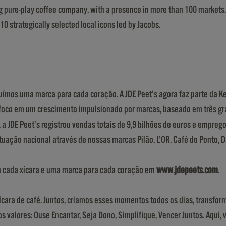
ing pure-play coffee company, with a presence in more than 100 markets
10 strategically selected local icons led by Jacobs.
uímos uma marca para cada coração. A JDE Peet’s agora faz parte da K
 foco em um crescimento impulsionado por marcas, baseado em três gran
 a JDE Peet’s registrou vendas totais de 9,9 bilhões de euros e empre
ação nacional através de nossas marcas Pilão, L’OR, Café do Ponto, D
a cada xícara e uma marca para cada coração em
www.jdepeets.com
.
cara de café. Juntos, criamos esses momentos todos os dias, transfor
 valores: Ouse Encantar, Seja Dono, Simplifique, Vencer Juntos. Aqui, 