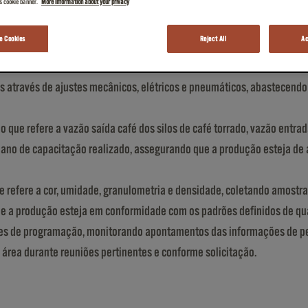
is cookie banner.
More information about your privacy
 Cookies
Reject All
Ac
ado e moído estocado nos silos do processo produtivo e registrar a inf
lidade de café e dos horários de vencimento.
 através de ajustes mecânicos, elétricos e pneumáticos, abastecendo
que refere a vazão saída café dos silos de café torrado, vazão entra
lano de capacitação realizado, assegurando que a produção esteja de
e refere a cor, umidade, granulometria e densidade, coletando amostr
ue a produção esteja em conformidade com os padrões definidos de qu
ões de programação, monitorando apontamentos das informações de perf
área durante reuniões pertinentes e conforme solicitação.