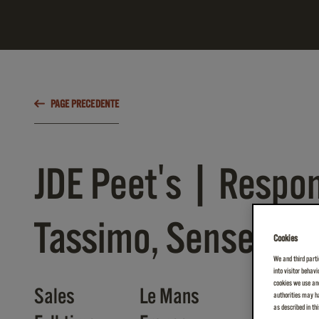
PAGE PRECEDENTE
JDE Peet's | Respo
Tassimo, Senseo
Cookies
We and third parti
into visitor behav
cookies we use and
Sales
Le Mans
authorities may ha
as described in th