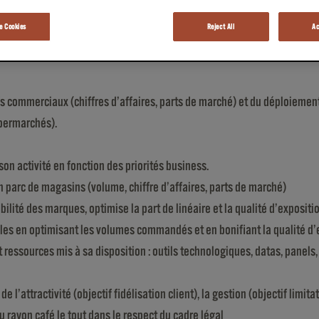
 Cookies
Reject All
Ac
ifs commerciaux (chiffres d’affaires, parts de marché) et du déploieme
upermarchés).
on activité en fonction des priorités business.
n parc de magasins (volume, chiffre d’affaires, parts de marché)
ilité des marques, optimise la part de linéaire et la qualité d’exposit
ales en optimisant les volumes commandés et en bonifiant la qualité d
ressources mis à sa disposition : outils technologiques, datas, panels,
l’attractivité (objectif fidélisation client), la gestion (objectif limit
u rayon café le tout dans le respect du cadre légal