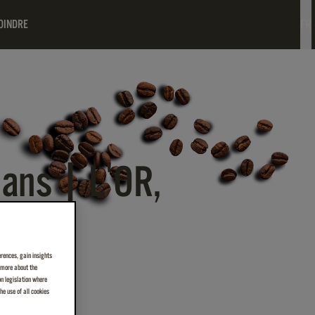
FR
OINDRE
ans | L'OR,
erences, gain insights
n more about the
on legislation where
e use of all cookies