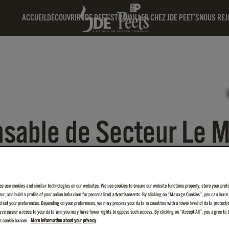
ACCUEIL
DÉCOUVRIR JDE PEET'S
TRAVAILLER CHEZ JDE PEET'S
NOUS REJ
nsable de Secteur Le M
es use cookies and similar technologies on our websites. We use cookies to ensure our website functions properly, store your pref
iour, and build a profile of your online behaviour for personalized advertisements. By clicking on “Manage Cookies”, you can lear
 set your preferences. Depending on your preferences, we may process your data in countries with a lower level of data protecti
ve easier access to your data and you may have fewer rights to oppose such access. By clicking on “Accept All”, you agree to th
is cookie banner.
More information about your privacy