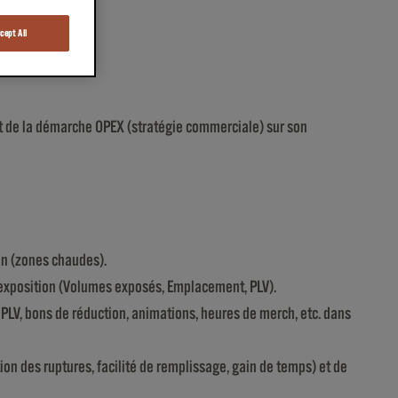
cept All
nt de la démarche OPEX (stratégie commerciale) sur son
ion (zones chaudes).
’exposition (Volumes exposés, Emplacement, PLV).
 PLV, bons de réduction, animations, heures de merch, etc. dans
ation des ruptures, facilité de remplissage, gain de temps) et de