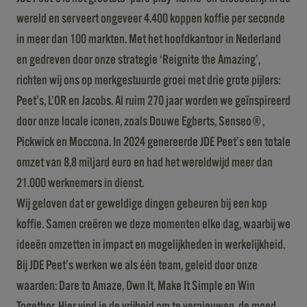
wereld en serveert ongeveer 4.400 koppen koffie per seconde
in meer dan 100 markten. Met het hoofdkantoor in Nederland
en gedreven door onze strategie ‘Reignite the Amazing’,
richten wij ons op merkgestuurde groei met drie grote pijlers:
Peet’s, L’OR en Jacobs. Al ruim 270 jaar worden we geïnspireerd
door onze locale iconen, zoals Douwe Egberts, Senseo®,
Pickwick en Moccona. In 2024 genereerde JDE Peet’s een totale
omzet van 8,8 miljard euro en had het wereldwijd meer dan
21.000 werknemers in dienst.
Wij geloven dat er geweldige dingen gebeuren bij een kop
koffie. Samen creëren we deze momenten elke dag, waarbij we
ideeën omzetten in impact en mogelijkheden in werkelijkheid.
Bij JDE Peet’s werken we als één team, geleid door onze
waarden: Dare to Amaze, Own It, Make It Simple en Win
Together. Hier vind je de vrijheid om te vernieuwen, de moed