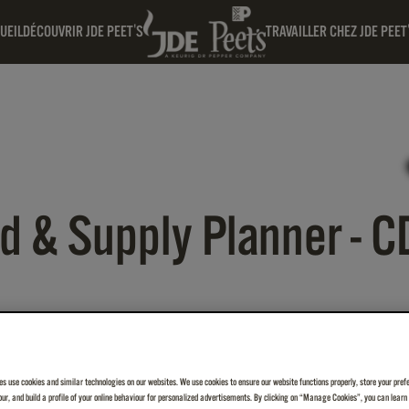
UEIL
DÉCOUVRIR JDE PEET'S
TRAVAILLER CHEZ JDE PEET
 & Supply Planner - C
es use cookies and similar technologies on our websites. We use cookies to ensure our website functions properly, store your pref
iour, and build a profile of your online behaviour for personalized advertisements. By clicking on “Manage Cookies”, you can lear