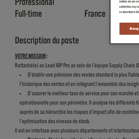
Professional
cookies we use and
authorities may ha
Full-time
France
as described in th
Manage
Description du poste
VOTRE MISSION
:
Rattaché(e) au Lead IBP Pro au sein de l’équipe Supply Chain JD
D’établir une prévision des ventes standard la plus fiabl
l’historique des ventes et en intégrant l’ensemble des insig
D’assurer le meilleur taux de service pour son marché et p
opérationnelle pour son périmètre. Il analyse les différents 
auprès de sa hiérarchie les risques d’impact afin de contribue
l’optimisation des niveaux de stock.
Il est en interface avec plusieurs départements et interlocuteur