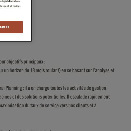
on legislation where
e use of all cookies
cept All
ur objectifs principaux :
ur un horizon de 18 mois roulant) en se basant sur l’analyse et
l Planning : il a en charge toutes les activités de gestion
acines et des solutions potentielles. Il escalade rapidement
 maximisation du taux de service vers nos clients et à