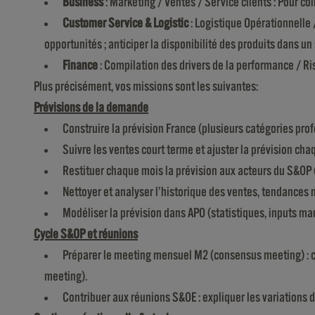
Business
: Marketing / Ventes / Service clients : Pour col
Customer Service & Logistic
: Logistique Opérationnelle /
opportunités ; anticiper la disponibilité des produits dans un
Finance
: Compilation des drivers de la performance / Ri
Plus précisément, vos missions sont les suivantes:
Prévisions de la demande
Construire la prévision France (plusieurs catégories prof
Suivre les ventes court terme et ajuster la prévision ch
Restituer chaque mois la prévision aux acteurs du S&OP (
Nettoyer et analyser l’historique des ventes, tendances 
Modéliser la prévision dans APO (statistiques, inputs man
Cycle S&OP et réunions
Préparer le meeting mensuel M2 (consensus meeting) : co
meeting).
Contribuer aux réunions S&OE : expliquer les variations 