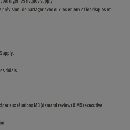
et partager les risques supply
 prévision ; de partager avec eux les enjeux et les risques et
 Supply.
es délais.
ticiper aux réunions M3 (demand review) & M5 (executive
ion.