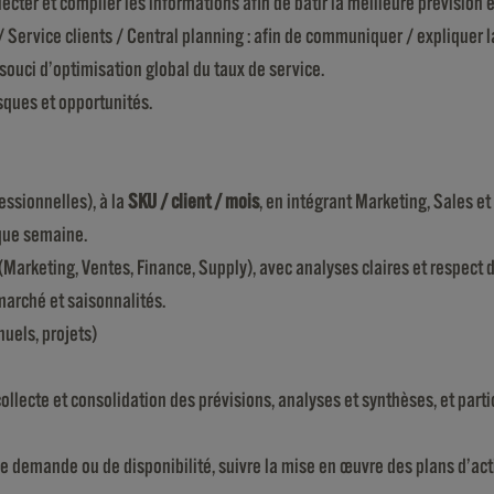
lecter et compiler les informations afin de bâtir la meilleure prévision 
 Service clients / Central planning : afin de communiquer / expliquer la
 souci d’optimisation global du taux de service.
sques et opportunités.
essionnelles), à la
SKU / client / mois
, en intégrant Marketing, Sales et
aque semaine.
Marketing, Ventes, Finance, Supply), avec analyses claires et respect d
marché et saisonnalités.
uels, projets)
llecte et consolidation des prévisions, analyses et synthèses, et par
de demande ou de disponibilité, suivre la mise en œuvre des plans d’act