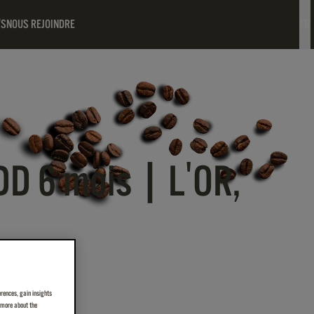
FR
'S
NOUS REJOINDRE
DD 6 mois | L'OR,
erences, gain insights
n more about the