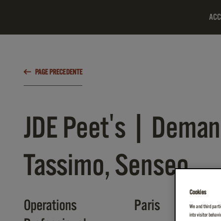
ACC
PAGE PRECEDENTE
JDE Peet's | Demand
Tassimo, Senseo
Cookies
Operations
Paris
We and third parti
into visitor behav