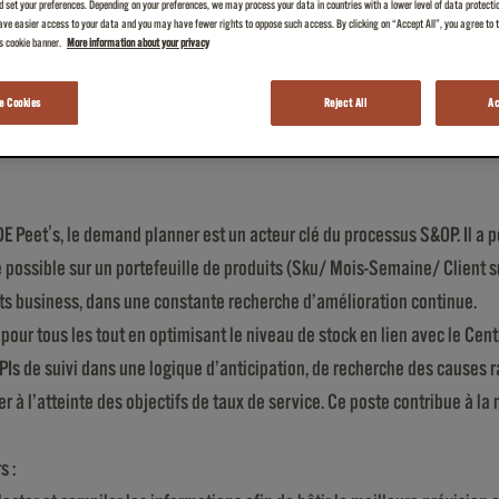
 set your preferences. Depending on your preferences, we may process your data in countries with a lower level of data protecti
ve easier access to your data and you may have fewer rights to oppose such access. By clicking on “Accept All”, you agree to th
is cookie banner.
More information about your privacy
 Cookies
Reject All
Ac
E Peet's, le demand planner est un acteur clé du processus S&OP. Il a po
e possible sur un portefeuille de produits (Sku/ Mois-Semaine/ Client s
hts business, dans une constante recherche d’amélioration continue.
our tous les tout en optimisant le niveau de stock en lien avec le Centra
KPIs de suivi dans une logique d’anticipation, de recherche des causes r
r à l’atteinte des objectifs de taux de service. Ce poste contribue à la
s :